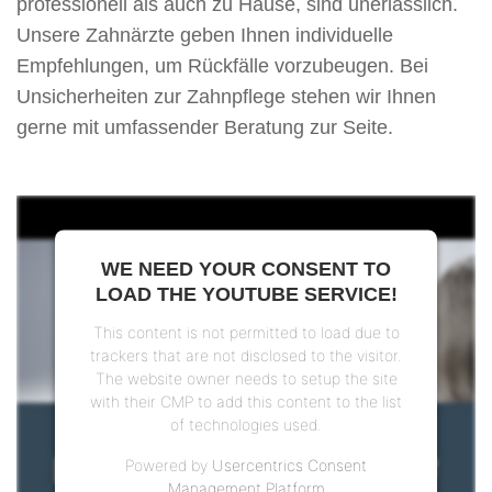
professionell als auch zu Hause, sind unerlässlich.
Unsere Zahnärzte geben Ihnen individuelle
Empfehlungen, um Rückfälle vorzubeugen. Bei
Unsicherheiten zur Zahnpflege stehen wir Ihnen
gerne mit umfassender Beratung zur Seite.
WE NEED YOUR CONSENT TO
LOAD THE YOUTUBE SERVICE!
This content is not permitted to load due to
trackers that are not disclosed to the visitor.
The website owner needs to setup the site
with their CMP to add this content to the list
of technologies used.
Powered by
Usercentrics Consent
Management Platform