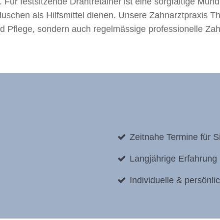
 Für festsitzende Drahtretainer ist eine sorgfältige Mu
schen als Hilfsmittel dienen. Unsere Zahnarztpraxis The
und Pflege, sondern auch regelmässige professionelle Zah
Zeitnahe Termine für S
Langjährige Erfahrung
Individuelle & persönl